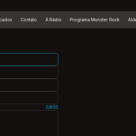
cados
Contato
Á Rádio
Programa Monster Rock
Ald
0/650