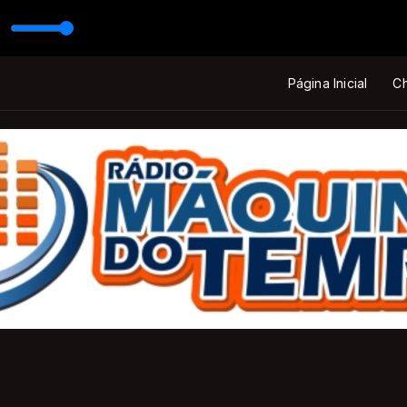
cutor Padrão
Página Inicial
Ch