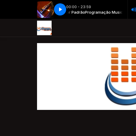
00:00 - 23:59
Programação Musical com Locutor Padrão
Now Playing info goes here
Now Playing info goes here
Programação Musical com Lo