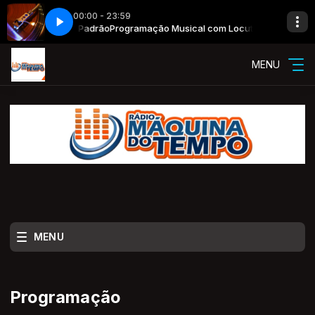
00:00 - 23:59
cal com Locutor Padrão
goes here
Now Playing info goes here
Programação Musical com Locutor Padrão
MENU
MENU
Programação